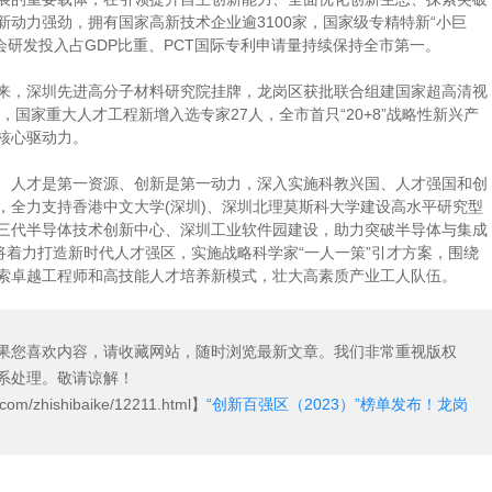
动力强劲，拥有国家高新技术企业逾3100家，国家级专精特新“小巨
会研发投入占GDP比重、PCT
国际专利
申请量持续保持全市第一。
，深圳先进高分子材料研究院挂牌，龙岗区获批联合组建国家超高清视
，国家重大人才工程新增入选专家27人，全市首只“20+8”战略性新兴产
核心驱动力。
人才是第一资源、创新是第一动力，深入实施科教兴国、人才强国和创
，全力支持香港中文大学(深圳)、深圳北理莫斯科大学建设高水平研究型
三代半导体技术创新中心、深圳工业软件园建设，助力突破半导体与集成
将着力打造新时代人才强区，实施战略科学家“一人一策”引才方案，围绕
索卓越工程师和高技能人才培养新模式，壮大高素质产业工人队伍。
果您喜欢内容，请收藏网站，随时浏览最新文章。我们非常重视版权
系处理。敬请谅解！
com/zhishibaike/12211.html】
“创新百强区（2023）”榜单发布！龙岗