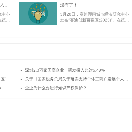
深圳2.3万家国高企业，研发投入比达5.49%
没有了！
下一篇
究中心
3月28日，赛迪顾问城市经济研究中心
。在该榜
发布“赛迪创新百强区(2023)”。在该榜
区、龙
单中，深圳市共有南山区、宝安区、龙
，其中
岗区和福田区四个城区进入前十，其中
赛迪创
龙岗区排名全国第六。据了解，赛迪创
态、创新
新百强区(2023)构建了“创新生态、创新
一级指
动力、创新主体、创新成果”4个一级指
强度、高
标，“地区生产总值、R&D投入强度、高
新技术企业数
深圳2.3万家国高企业，研发投入比达5.49%
区”
关于《国家税务总局关于落实支持个体工商户发展个人所得税优惠政策有关事项的公告》的政策解读
《广东省优质中小企业梯度培育管理实施细则（试行）》政策详细解读
企业为什么要进行知识产权保护？