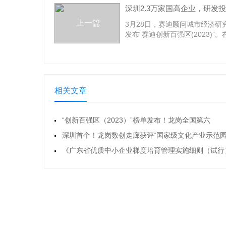
上一篇
3月28日，赛迪顾问城市经济研
发布“赛迪创新百强区(2023)”
单中，深圳市共有南山区、宝安
岗区和福田区四个城区进入前十
龙岗区排名全国第六。据了解，
新百强区(2023)构建了“创新生
动力、创新主体、创新成果”4个
相关文章
标，“地区生产总值、R&D投入
新技术企业数
“创新百强区（2023）”榜单发布！龙岗全国第六
深圳首个！龙岗数创走廊获评“国家级文化产业示范园